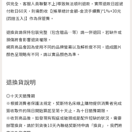
供完全、客服人員聯繫不上)導致無法順利退款，實際退款日超過
付款日60天，則需酌收【(帳單總計金額-金流手續費)*1%+30元
(四捨五入)】作為保管費。
退換貨請保持包裝完整（包含贈品…等）請一併退回，若缺件或
損傷將會影響退貨權限。
網頁商品會因為使用不同的品牌螢幕以及解析度不同，造成圖片
顏色呈現略有不同，請以實品顏色為準。
退換貨說明
◎十天天猶豫期
※根據消費者保護法規定，契斯特名床線上購物提供消費者完成
簽收取件的隔日開始算起至第十天止，為十日猶豫期限。
※收到商品後，如發現有瑕疵或破損或是配件短缺的狀況，需要
辦理換貨，請於到貨後10天內聯絡契斯特申請「換貨」，我們將