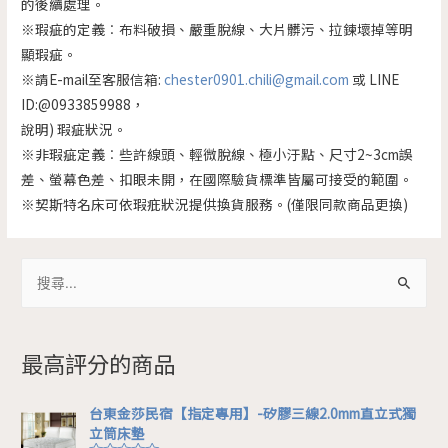
的後續處理。
※瑕疵的定義︰布料破損、嚴重脫線、大片髒污、拉鍊壞掉等明
顯瑕疵。
※請E-mail至客服信箱:
chester0901.chili@gmail.com
或 LINE
ID:@0933859988，
說明) 瑕疵狀況。
※非瑕疵定義︰些許線頭、輕微脫線、極小汙點、尺寸2~3cm誤
差、螢幕色差、扣眼未開，在國際驗貨標準皆屬可接受的範圍。
※契斯特名床可依瑕疪狀況提供換貨服務。(僅限同款商品更換)
最高評分的商品
台東金莎民宿【指定專用】-矽膠三線2.0mm直立式獨
立筒床墊