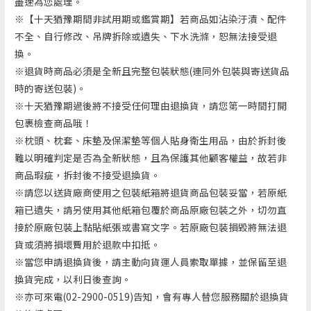
盡速為您處理。
※【十天猶豫期間非試用期或鑑賞期】若商品如沾染汙漬、配件
不全、自行修改、吊牌拆除或遺失、下水洗滌，恕無法接受退
換。
※退貨時商品必須是全新且完整包裝狀態(連同外包裝與寄送貨品
時的寄送包裝)。
※十天猶豫期過後將不接受任何理由退換貨，請您第一時間打開
包裹檢查商品哦！
※枕頭、枕套、床墊及保潔墊等個人貼身衛生用品，由於拆封後
難以明確判定是否為全新狀態，且為保護其他顧客權益，故若非
商品瑕疵，拆封後不接受退換貨。
※請您以送貨廠商使用之包裝紙箱將退貨商品包裝妥當，若原紙
箱已遺失，請另使用其他紙箱包覆於商品原廠包裝之外，切勿直
接於原廠包裝上黏貼紙張或書寫文字。若原廠包裝損毀將無法退
貨或須將損壞費用於退款中扣抵。
※當您申請退換貨後，請主動向貨運人員索取單據，並保留至退
換貨完成，以利日後查詢。
※亦可來電(02-2900-0519)告知，會有專人替您服務關於退換貨